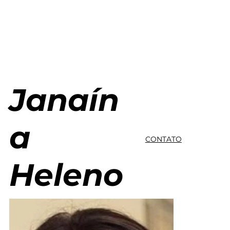
Janaín
a
CONTATO
Heleno