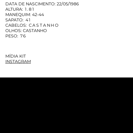
DATA DE NASCIMENTO: 22/05/1986
ALTURA:
1.81
MANEQUIM: 42-44
SAPATO:
41
CABELOS:
CASTANHO
OLHOS: CASTANHO
PESO:
76
MÍDIA KIT
INSTAGRAM
CONTATO@OYAODE.ART.BR
(11) 98234-2451
INSTAGRAM